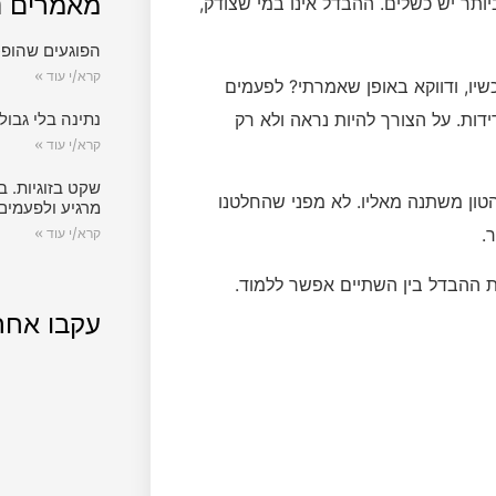
מאמרים נ
יותר יש כשלים. ההבדל אינו במי שצודק,
הפוגעים שהופכ
קרא/י עוד »
יו, ודווקא באופן שאמרתי? לפעמים
דות. על הצורך להיות נראה ולא רק
נתינה בלי גבול.
קרא/י עוד »
שקט בזוגיות. ב
טון משתנה מאליו. לא מפני שהחלטנו
מרגיע ולפעמים
.
קרא/י עוד »
ת ההבדל בין השתיים אפשר ללמוד.
עקבו אחר