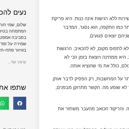
נעים להכי
ירות ללא רגישות אינה כנות. היא פריקת
שלום, שמי חוה
ר כמו התקפה, הוא נסגר. המדבר
המתמחה בטיפול 
יהם יוצאים פגועים.
בסביבה אמפטית
שמירה על סודי
לא לתפוס מקום, לא להכאיב. הרגשות
באיזור פתח-תק
היא ממתינה ויוצאת בזמן הכי לא
קרא/י עוד...
ם, כולל את מי שהוציא אותה.
תר על המחשבות, רק הפסיק לדבר אותן.
שתפו את
ד לא שומע מה. הקשר מתרוקן מבפנים,
ה. והריקוד הכואב מהעבר משחזר את