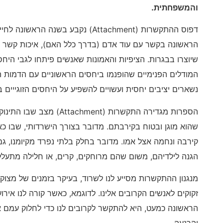
והמשפחתית.
דפוס ההתקשרות (Attachment) נקבע בשנ
הראשונה בקשר עם עוד אדם (בדרך כלל האם), איכות קשר 
שיוצרו בבגרות. הציפיות והאמונות שאנשים פיתחו לגבי הי
המודלים הפנימיים שהופנמו ביחסים הראשוניים עם הדמות ה
נשארים יציבים יחסית ועשויים להשפיע על היחסים הזוגייים 
הספרות מגדירה התקשרות (ent
שהוא מוגן ובטוח בקירבתם. מדובר בצורך הישרדותי, שבו כא
קירבה ונחמה אצל אמו. מדובר בחלק בלתי נפרד מקיומנו, 
הגנה לילדיהם, משום שהם מרוחקים, קרים, או חלילה מתעלל
מנגנון ההתקשרות מסייע לנו לשרוד, בעיקר בזמנים של מצוקה
זקוקים לאנשים הקרובים אלינו. לדוגמא, כאשר קורה לנו איר
הראשונה כמעט, היא להתקשר לקרובים לנו כדי לחלוק עמם א