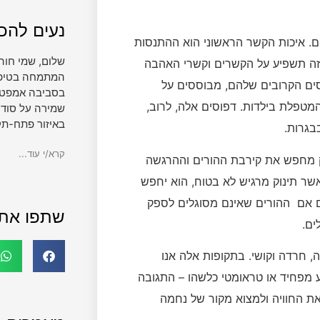
נעים להכי
ה הראשונה לחיים. איכות הקשר הראשוני הוא ההתנסות
שלום, שמי חוה
זה תשפיע על הקשרים וקשרי האהבה
המתמחה בטיפול 
חסים הקרובים שלהם, מבוססים על
בסביבה אמפטית
מטפלת בילדות. דפוסים אלה, לרוב,
שמירה על סודי
באיזור פתח-תק
בבגרות.
קרא/י עוד...
Attachm) מצב שבו התינוק מחפש את קירבת ההורים וההרגשה
שר תינוק מרגיש לא בטוח, הוא יחפש
גם אם ההורים שאינם מסוגלים לספק
שתפו את
ים.
, חרדה וקושי. בתקופות אלה אנו
וע מפחיד או טראומטי כלשהו – התגובה
ת החוויה ולמצוא מקור של נחמה