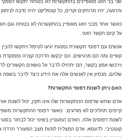
שני בני הזוג מאופיינים בהתקשרות לא בטוחה יתקשו לסמוך 
והרגעה, יהיו מרוחקים וקרים, כל קונפליקט יהיה סיבה לניתוק 
כאשר אחד מבני הזוג מאופיין בהתקשרות לא בטוחה וגם חווה
על קיום הקשר הזוגי.
אנשים עם דפוסי תקשורת נמנעת יגיעו לטיפול ויתקשו להבין
קשיים ומה הם מרגישים. הם יבקשו הדרכה קצרה וממוקדת מט
וירכשו אמון בקשר, הם יתחילו לדבר על נושאים הקשורים ל
שלהם. מנסיון אין לאנשים אלה את הידע כיצד לדבר בשפה 
האם ניתן לשנות דפוסי התקשרות?
אדם שחש שדפוס ההתקשרות שלו אינו תקין, יכול לשנות אות
קיימים תהליכים לא מודעים. כאשר דפוסי ההתקשרות משפיעים 
לשנות דפוסים אלה. האדם המעוניין בשינוי יכול לבחור בסוגי ט
קוגנטיבי. לדוגמא: אדם המצליח לזהות מצב המעורר חרדה או 