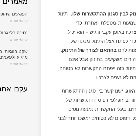
מאמרים נ
וק לבין סגנון ההתקשרות שלו.
תינוק
הפוגעים שהופכ
קרא/י עוד »
משמעותית-מטפלת -אחרת. כדי
ו באופן עקבי ורגיש – הוא יכול
נתינה בלי גבול.
קרא/י עוד »
די לפתח אצל התינוק מנגנון של
ענות להם
בהתאם לצורך של התינוק
.
שקט בזוגיות. ב
מרגיע ולפעמים
הורים משקיעים בתינוק אבל אינם
קרא/י עוד »
 תינוק כזה ייפתח התקשרות לא בטוחה,
 לא נענים לצרכיו.
עקבו אחר
זוג.
ישנו קשר בין סגנון ההתקשרות
חור בן זוג לפי דפוס ההתקשרות של
חים, בעלי התקשרות נמנעת נוטים
דפוסים לא בטוחים ימשכו יותר לבני