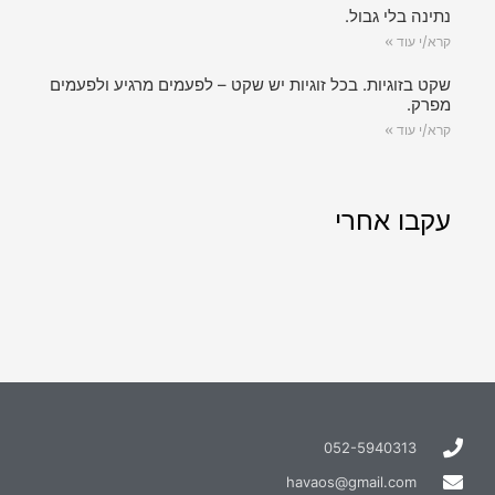
נתינה בלי גבול.
קרא/י עוד »
שקט בזוגיות. בכל זוגיות יש שקט – לפעמים מרגיע ולפעמים
מפרק.
קרא/י עוד »
עקבו אחרי
052-5940313
havaos@gmail.com