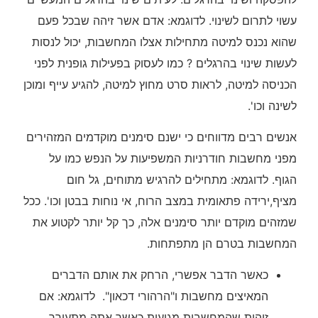
עשוי לתרום לשינוי. לדוגמא: אדם אשר זיהה שבכל פעם
שהוא נכנס למיטה מתחילות אצלו המחשבות, יכול לנסות
לעשות שינוי בהרגלים ? כמו לעסוק בפעילות גופנית לפני
הכניסה למיטה, לראות סרט מחוץ למיטה, להגיע עייף ומוכן
לשינה וכו'.
אנשים רבים מדווחים כי ישנם סימנים מוקדמים המזהירים
מפני מחשבות חודרניות המשפיעות על הנפש כמו על
הגוף. לדוגמא: מתחילים להרגיש מתוחים, גל חום
מציף,ירידה פתאומית במצב הרוח, אי נוחות בבטן וכו'. ככל
שמזהים מוקדם יותר סימנים אלה, כך קל יותר לקטוע את
המחשבות בטרם הן מתפתחות.
כאשר הדבר אפשרי, הרחק את אותם הדברים
המאיצים מחשבות ו"הרהורי דכאון". לדוגמא: אם
זיהית שהמחשבות מגיעות כאשר אתה מתעורר