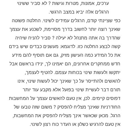
ערכים, אמונות, מטרות וגישות ? לא סביר ששינוי
הרגלים אלה יביא במצב הרגשי.
כפי שציינתי קודם, הרגלים עמידים לשינוי. החלטה פשוטה
שאינך רוצה יותר לחשוב בדרך מסויימת, לשכנע את עצמך
שהדרך בה אתה מתנהל לא יעילה ? סביר להניח שיהיה
קשה לבצע החלטה כזו. לדוגמא: מעשנים כבדים שיש בידם
את כל המידע כמה העישון מזיק, גם אם תוסיף להם מידע
חדש ממחקרים אחרונים, הם יאמינו לך, ינידו בראשם אבל
יתקשו ולעשות שינוי בכוחות עצמם. להטיף לעצמך,
להאשים ולהתייסר על כך שאינך יכול לעשות שינוי, אינו
תורם דבר לעשיית שינוי בפועל אלא מקבע עוד יותר
דפוסים קיימים. לכן, אין טעם להאשים עצמך על המחשבות
החודרניות שאינך מצליח להפסיק ? משום שזה טבעו של
הרגל. מכאן שכאשר אינך מצליח להפסיק את המחשבות,
אין טעם להרגיש כשלון או העדר כוח רצון לשינוי.