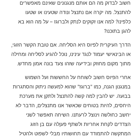
חשוב לבדוק מה הם אותם מנגנונים שאינם מאפשרים
להתנצל. מה יקרה אם נתנצל ונודה שטעינו או שטעו
כלפינו? למה אנו זקוקים לנתק ולברוגז – על מה הוא בא
להגן בתוכנו?
הדרך העיקרית לפיוס היא הסליחה. אם טובת הקשר הזוגי,
או הבינאישי יעמוד לנגד עינינו, נוכל להגיע לסליחה ומחילה
מתוך מקום מחוזק ובידיעה שזהו צעד בונה אמון מחדש.
אחרי הפיוס חשוב לשוחח על החששות ועל השמוש
במנגנון הגנה, כמו "ברוגז" שהוא למעשה ניתוק והסתגרות
בבועה. יש להבין למה קשה להתנצל ולתקן את מערכת
היחסים, להיות בטוחים שכאשר אנו מתנצלים, הדבר לא
יחשב כחולשה וינוצל לרעתנו. השיחה תאפשר לשני
הצדדים לקחת אחריות ולשתף פעןלה עם בן הזוג
המתקשה להתמודד עם תחושותיו מבלי לשפוט ולהטיל