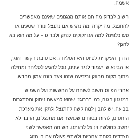
אשמה.
חשוב לבדוק מה הם אותם מנגנונים שאינם מאפשרים
להתנצל. מה יקרה ומה נרגיש אם נתנצל ונודה שטעינו או
טעו כלפינו? למה אנו זקוקים לנתק ולברוגז – על מה הוא בא
להגן?
הדרך העיקרית לפיוס היא הסליחה. אם טובת הקשר הזוגי,
או הבינאישי יעמוד לנגד עינינו, נוכל להגיע לסליחה ומחילה
מתוך מקום מחוזק ובידיעה שזהו צעד בונה אמון מחדש.
אחרי הפיוס חשוב לשוחח על החששות ועל השמוש
במנגנון הגנה, כמו "ברוגז" שהוא למעשה ניתוק והסתגרות
בבועה. יש להבין למה קשה להתנצל ולתקן את מערכת
היחסים, להיות בטוחים שכאשר אנו מתנצלים, הדבר לא
יחשב כחולשה וינוצל לרעתנו. השיחה תאפשר לשני
הצדדים לקחת אחריות ולשתף פעןלה עם בן הזוג