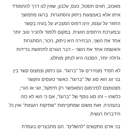
מאכזב, חווים תסכול, כעס, עלבון, שאין לנו דרך להתמודד
איתו אלא באמצעות ניתוק והסתגרות. ברוגז מתמשך
החוזר על עצמו, הינו דפוס המצביע על בעיה בקשר
ובמערכת היחסים הזוגית. במקום ללמוד ולהכיר טוב יותר
אחד את השני, הבחירה היא ניתוק, ניכור, הסתגרות
והאשמה אחד את השני – דבר הגורם לתחושת בדידות
גדולה יותר, הסכנה היא לנתק מוחלט.
לא תמיד מצהירים על "ברוגז". גם ניתוק וצמצום קשר בין
בני זוג הוא סוג של "ברוגז". כאשר כועסים והקשר
מצטמצם למינימום המאפשר רק תיפקוד, זוגי או הורי,
כלשהו – זהו סוג נוסף של "ברוגז", אם כי הוא לא כזה
בהצהרה. זאת משום שמתקיימות "שתיקות רועמות" ואין כל
הידברות רגשית.
בני אדם מתקשים "להשלים". הם מתבצרים בעמדת