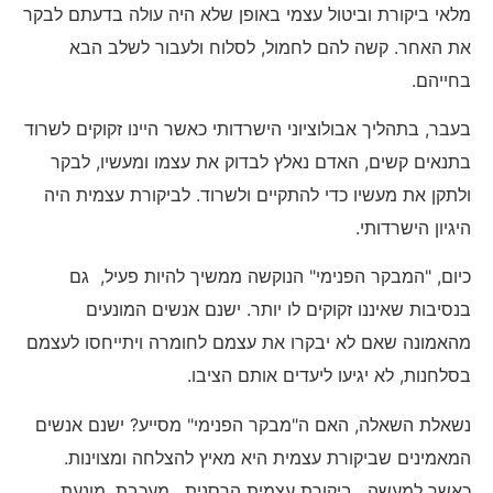
מלאי ביקורת וביטול עצמי באופן שלא היה עולה בדעתם לבקר
את האחר. קשה להם לחמול, לסלוח ולעבור לשלב הבא
בחייהם.
בעבר, בתהליך אבולוציוני הישרדותי כאשר היינו זקוקים לשרוד
בתנאים קשים, האדם נאלץ לבדוק את עצמו ומעשיו, לבקר
ולתקן את מעשיו כדי להתקיים ולשרוד. לביקורת עצמית היה
היגיון הישרדותי.
כיום, "המבקר הפנימי" הנוקשה ממשיך להיות פעיל, גם
בנסיבות שאיננו זקוקים לו יותר. ישנם אנשים המונעים
מהאמונה שאם לא יבקרו את עצמם לחומרה ויתייחסו לעצמם
בסלחנות, לא יגיעו ליעדים אותם הציבו.
נשאלת השאלה, האם ה"מבקר הפנימי" מסייע? ישנם אנשים
המאמינים שביקורת עצמית היא מאיץ להצלחה ומצוינות.
כאשר למעשה, ביקורת עצמית הרסנית, מעכבת, מונעת