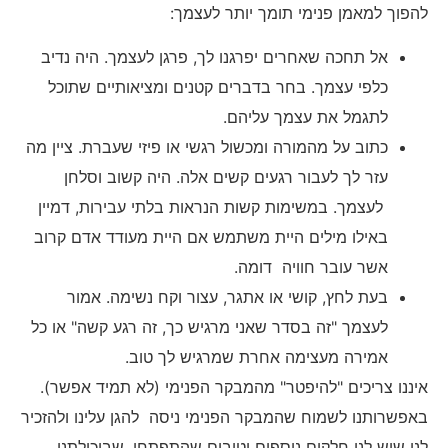
להפוך למאמן פנימי תומך יותר לעצמך:
אל תחכה שאחרים יפרגנו לך, פרגן לעצמך. היה נדיב
כלפי עצמך. בחר בדברים קטנים ומציאותיים שתוכל
לתגמל את עצמך עליהם.
כתוב על מהמורה ומכשול רגשי או פיזי שעברת. ציין מה
עזר לך לעבור רגעים קשים אלה. היה קשוב וסלחן
לעצמך. במשימות קשות הנראות בלתי עבירות, דמיין
באילו מילים היית משתמש אם היית מעודד אדם קרוב
אשר עובר חוויה דומה.
בעת לחץ, קושי או אתגר, עצור וקח נשימה. אמור
לעצמך "זה בסדר שאני מרגיש כך, זה רגע קשה" או כל
אמירה מעצימה אחרת שמרגיש לך טוב.
איננו צריכים "להיפטר" מהמבקר הפנימי (לא תמיד אפשר).
באפשרותנו לשמוח שהמבקר הפנימי ניסה להגן עלינו ולהזכיר
לנו שיש לנו חלקים נוספים וטובים שהתפתחו, שביכולתנו