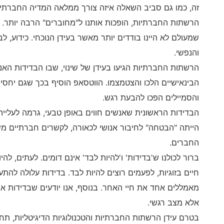
זה, כמו גם סביב השאלה איזה צורך ממלאה המדיה החברתי
הרשתות החברתיות, הופכות אותנו ל"מחוברים" הרבה יותר.
שמעולם לא היינו בודדים יותר מאשר בעידן הנוכחי. כידוע, ל
והנפשי.
הרשתות החברתיות הגיעו בעידן של שינוי, שבו הבדידות הא
הבינאישיים הלכו והצטמצמו. הווטסאפ הוסיף בכך שגם יחסים
והסמיילים הפכו להבעת רגש.
הבדידות הראשונית שאנשים חווים באופן טבעי, גרמה לעלי
הייתה "הבטחה" לחיבור אנושי לכאורה, לקשרים חברתיים מ
החברים.
ברור לכולנו ש'בדידות' ו'להיות לבד' אינם דומים. לעתים, להי
חיים בזוגיות, לפעמים רוצים להיות לבד. בדידות עלולה להתעו
מאמללים אחד את חיי האחר. בנוסף, אנו יודעים שבדידות איננ
אלא מצב רגשי.
בטרם עידן הרשתות החברתיות והטכנולוגיות הדיגיטליות, תחו