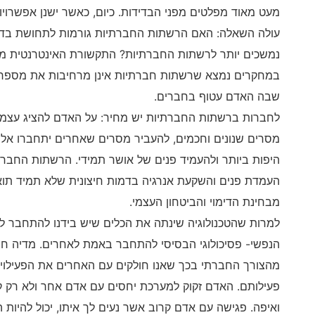
מעט מאוד מפלטים מפני הבדידות. כיום, כאשר ישנן אפשרויות
עולה השאלה: האם הרשתות החברתיות גורמות לתחושת בדידו
נמשכים יותר לרשתות החברתיות? התקשורת האינטרנטית מא
במחקרים נמצא שרשתות חברתיות אינן מרחיבות את מספר ה
שבה האדם עטוף בחברים.
לחברות ברשתות החברתיות יש מחיר: על האדם להציג עצמו ב
מסרים שנונים וחכמים, להעביר מסרים שאחרים יתחברו אל
היפות ביותר ולהעמיד פנים של אושר תמידי. הרשתות החברת
העמדת פנים והשקעת אנרגיה בדמות חיצונית שלא תמיד ת
מבחינת הדימוי והביטחון העצמי.
למרות שהטכנולוגיה שינתה את הכלים שיש בידנו להתחבר ל
הנפשי- פסיכולוגי הבסיסי להתחבר באמת לאחרים. מדיה חבר
מהצורך החברתי בכך שאנו חולקים עם האחרים את הפעילויות
פעילותם. האדם זקוק למערכת יחסים עם אדם אחר ולא רק קר
ואיפה. פגישה עם אדם קרוב אשר נעים לך איתו, יכול להיות