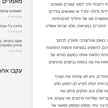
מאמרים נ
 רחבות יותר לסוגי קשרים מגוונים.
הפוגעים שהופכ
ת גדולה יותר? או שאנשים בודדים
קרא/י עוד »
פשרת סוג של תחליף לאינטימיות.
חברים במציאות, אלא יוצרות אשליה
נתינה בלי גבול.
קרא/י עוד »
אופן אטרקטיבי ומעניין, לכתוב
שקט בזוגיות. ב
מרגיע ולפעמים
יהם, להשקיע במציאת והפצת התמונות
קרא/י עוד »
יות כולאות אותנו במקום מתיש של
ואמת את מה באמת ובתמים מרגישים
עקבו אחר
אחרים, היא לא שינתה את הצורך
תית יכולה לסייע לנו לספק חלק
 שלנו והם חולקים איתנו את
יאה ושליחת עדכונים מה עושים, איך
 הרבה יותר ממלא ומספק מאשר עוד