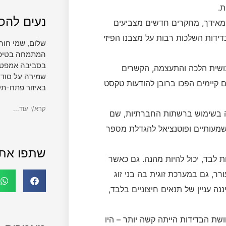
ת.
נעים להכי
 מאידך, מחקרים חדשים מצביעים
בדידות השלכות רבות על מצבנו הפיזי
שלום, שמי חוה
המתמחה בטיפול 
בסביבה אמפטית
נושית הלכה והתעצמה, הקשרים
שמירה על סודי
 קיימים הפכו ברובן להודעות טקסט
באיזור פתח-תק
קרא/י עוד...
יה בשימוש ברשתות החברתיות, שם
שמעותיים ופוטנציאל להגדלת מספר
שתפו את
ות לבד, יכול להיות מהנה. גם כאשר
רר, גם במערכת זוגית בה בני זוג
ה עניין של תנאים חיצוניים בלבד,
שת הבדידות הייתה קשה יותר – היו