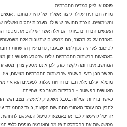
פוסט או לייק במדיה החברתית
מדיה חברתית עלולה ליצור אשליה של להיות מחובר. אנשים
והשיתופים. נוצרת תחושה שיש לנו מערכות יחסים ואשליה ש
האנשים הבודדים ביותר הם אלה אשר יש להם את מספר החב
באהדה על כל תמונה, הם מרגישים שתגובות אלה משמעותיות
לסיכום: לא יהיה נכון לומר שבעבר, טרם עידן הרשתות החברתי
באמצעות הרשתות החברתיות גילינו שהטבע האנושי ניזון מ
המחשב אינו דומה לקשר כזה, ולכן איננו מספק צורך מסוג זה.
הקשר הבן רגעי והשטחי שהרשתות החברתיות מציעות, אינו 
מופלא, עולם מלא חברים וחוויות נעלות. לפעמים הוא אף 
האנושית הפשוטה – הבדידות נשאר כפי שהייתה.
כאשר בדידות המלווה בסבל משקפת, למעשה, מצב רגשי המצ
להבין מה עומד מאחורי התחושות הקשות, כיצד להתמודד עי
זה יכול להיעשות לבד או באמצעות טיפול הנוגע גם לתחושת
מטשטשות את ההסתכלות פנימה והאנרגיה מופנית כלפי המ