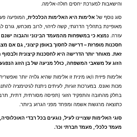
והישאבות למערכת יחסים חולה-אלימה.
סוג נוסף של
אלימות היא האלימות הכלכלית,
המופיעה פעמי
מאופיינת בתהליך הדרגתי, קשה לזיהוי, לרוב מוכחש, גורם 
עזרה.
נמצא כי במשפחות מהמעמד הבינוני והגבוה ישנם 
חסכנות מופרזת – דרישה לחסוך באופן קיצוני, גם אם מצב
זאת. מאוחר יותר הדרישה היא לחסכנות קיצונית ולבסוף
הזוג על משאבי המשפחה, כולל מניעה של בן הזוג הנפג
אלימות פיזית ו/או מינית זו אלימות שהיא גלויה יותר ואפשרית
מכות ואונס. במערכות זוגיות, לעיתים ניתנת לגיטימציה להת
בחלק מהחובה והתפקיד הזוגי (תפיסה מסורתית, דתית, תרבו
כתוצאה מרגשות אשמה ומפחד מפני הגרוע ביותר.
סוגי האלימות שצויינו לעיל, נוגעים בכל רבדי האוכלוסיה
מעמד כלכלי, מעמד חברתי וכו'.