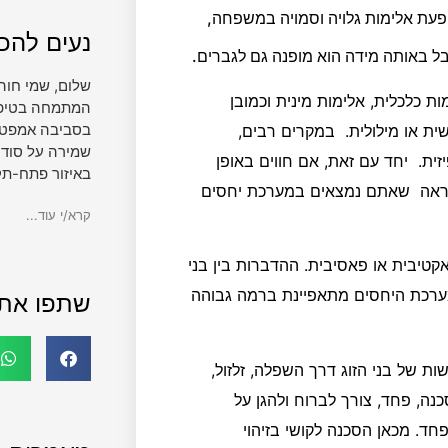
פעת אלימות גלויה וסמויה במשפחה,
נעים להכי
בל באותה מידה הוא מופנה גם לגברים.
שלום, שמי חוה
ת כלכלית, אלימות מינית וכמובן
המתמחה בטיפול 
בסביבה אמפטית
שית או מילולית. במקרים רבים,
שמירה על סודי
ית. יחד עם זאת, אם חווים באופן
באיזור פתח-תק
ת, נראה שאתם נמצאים במערכת יחסים
קרא/י עוד...
טיבית או פאסיבית. ההדברות בין בני
. מערכת היחסים מתאפיינת ברמה גבוהה
שתפו את
ות של בני הזוג דרך השפלה, זלזול,
נה, פחד, צורך לברוח ולהגן על
ד. מכאן הסכנה לקושי בזיהוי