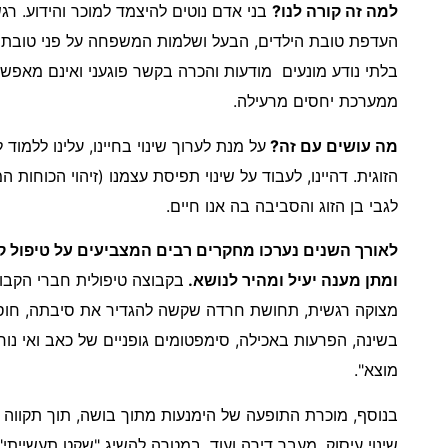
למה זה קורה לנו?
בני אדם נוטים להיצמד למוכר והידוע. ר
העדפת טובת הילדים, הבעל ושלמות המשפחה על פני טובת עצ
בלתי נודע מונעים מודעות והכרה בקשר פוגעני ואינם מאפש
ממערכת יחסים מרעילה.
מה עושים עם זה?
על מנת לערוך שינוי בחיינו, עלינו ללמוד
הזוגית. דהיינו, לעבוד על שינוי תפיסת עצמנו (זיהוי הכוחות
לגבי בן הזוג והסביבה בה אנו חיים.
לאורך השנים נערכו מחקרים רבים המצביעים על טיפול ק
ומתן מענה יעיל ומהיר לנושא.
בקבוצה טיפולית חברי הקבו
מצוקה רגשית, תחושת חרדה שקשה להגדיר את סיבתה, חוסר י
בשינה, הפרעות באכילה, סימפטומים גופניים של כאב ואי נוחו
מוצא".
בנוסף, מוכרת התופעה של הימנעות מתוך בושה, תוך תקווה שד
שינוי עיסוק, מעבר דירה ועוד. במטרה להשיג "שקט תעשייתי"