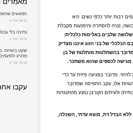
מאמרים נ
הפוגעים שהופכ
ם רבות יותר כלפי נשים. היא
קרא/י עוד »
לבושה, נטיה להסתרה והימנעות מקבלת
נתינה בלי גבול.
שלושה שלבים באלימות כלכלית:
קרא/י עוד »
ם הכלכלי של בני הזוג איננו מצדיק
שקט בזוגיות. ב
 מדובר בהשתלטות מוחלטת של בן
מרגיע ולפעמים
ע מגישה לכספים שהוא משתכר.
קרא/י עוד »
 לזיהוי. מדובר בפגיעה פיזית עד כדי
נהגויות אלו, עקב התפיסה שמדובר
עקבו אחר
תית) ולעיתים הקורבן נמנע מהתנגדות
, ללא הבדל דת, מוצא עדתי, השכלה,