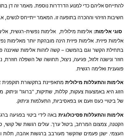
להתייחס אליהם כדי למנוע הדרדרות נוספת. מאמר זה דן בתו
חשיבות הזיהוי וההכרה בתופעה זו. המאמר ייתייחס לנשים, א
סוגי אלימות:
אלימות מילולית, אלימות נפשית-רגשית, אלימו
אלימות פיזית. אלימות פיזית הינה מובהקת יותר מאלימות נפ
בתחילת הקשר וגם בהמשכו – קשה לזהות אלימות שאיננה פיז
חוזר ונישנה זלזול, פגיעה, ניצול, תחושה של השפלה חוזר
פוגענית ואלימה רגשית.
אלימות והתעללות מילולית
מתאפיינת בתקשורת תוקפנית אק
הזוג היא באמצעות צעקות, קללות, שתיקות, "ברוגז" וניתוק
של ביטויי כעס וזעם או בפאסיביות, התעלמות וניתוק.
אלימות והתעללות פסיכולוגית
באה לידי ביטוי בפגיעה ברגש
הקטנה, צמצום המרחב, ביטול ערך. עולים רגשות של קושי, סכ
העצמי. ישנן פעמים שהקשר מעורבב ברגשות אהבה, תלות ופח