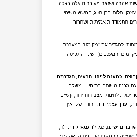
גשות אהבה ושנאה מעורבים אלה באלה,
מן, תלות בבן הזוג, החשש משינוי
רים התמודדות אמיתית ושחרור
 לזהות ולהגדיר את "מקומנו" במערכת
 המקדמים והמעכבים) ושינוי התפיסה
בוצתי כמענה לזיהוי הבעיה, הגדרתה
צה מכנה משותף בסיסי – מועקה,
כולת להינות, מצב רוח ירוד, קשיים
ת, ערך עצמי ירוד, הוויה של "אין
ברים ישתנו, כמו לדוגמא: לידת ילד,
 מופיעה התנהגות קורבנית הבאה לידי