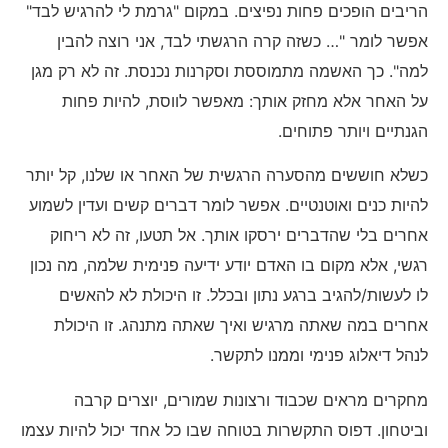
הריבים הופכים פחות נפיצים. במקום "גרמת לי להרגיש לבד"
אפשר לומר "… כשזה קרה הרגשתי לבד, אני רוצה להבין
למה". כך האשמה מתמוססת וסקרנות נכנסת. זה לא רק מגן
על האחר אלא מחזק אותך: מאפשר לווסת, להיות פחות
הגנתיים ויותר פתוחים.
כשלא חוששים מהסערה הרגשית של האחר או שלנו, קל יותר
להיות כנים ואוטנטיים. אפשר לומר דברים קשים ועדין לשמוע
אחרים בלי שהדברים ירסקו אותך. אל תטעו, זה לא ריחוק
רגשי, אלא מקום בו האדם יודע ידיעה פנימית שלמה, מה נכון
לו לעשות/להגיב ברגע נתון ובכלל. זו היכולת לא להאשים
אחרים במה שאתה מרגיש ואיך שאתה מתנהג. זו היכולת
לנהל דיאלוג פנימי וממנו לתקשר.
מחקרים מראים שכבוד ורצונות שמורים, יוצרים קרבה
וביטחון. דפוס התקשרות בטוחה שבו כל אחד יכול להיות עצמו